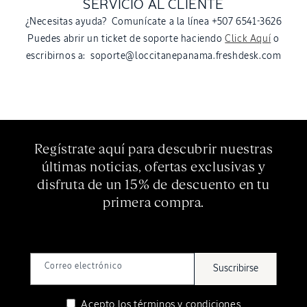
SERVICIO AL CLIENTE
¿Necesitas ayuda? Comunícate a la línea +507 6541-3626
Puedes abrir un ticket de soporte haciendo
Click Aquí
o
escribirnos a: soporte@loccitanepanama.freshdesk.com
Regístrate aquí para descubrir nuestras
últimas noticias, ofertas exclusivas y
disfruta de un 15% de descuento en tu
primera compra.
Correo electrónico
Suscribirse
Acepto los
términos y condiciones