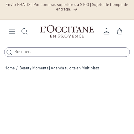
Envío GRATIS | Por compras superiores a $100 | Sujeto de tiempo de
Ir
directamente
.
entrega.
al contenido
Iniciar
Carrito
sesión
Home
/
Beauty Moments | Agenda tu cita en Multiplaza