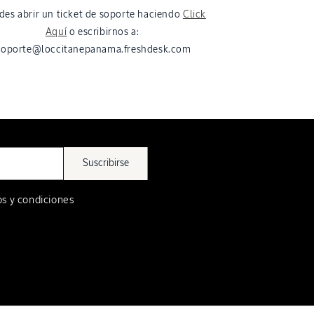
des abrir un ticket de soporte haciendo
Click
Aquí
o escribirnos a:
soporte@loccitanepanama.freshdesk.com
Suscribirse
s y condiciones