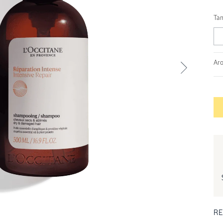
Ta
Ar
RE
ventana modal
Abrir ele