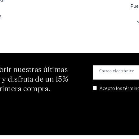
por
Pue
n,
brir nuestras últimas
Correo electrónico
s y disfruta de un 15%
primera compra.
Acepto los
término