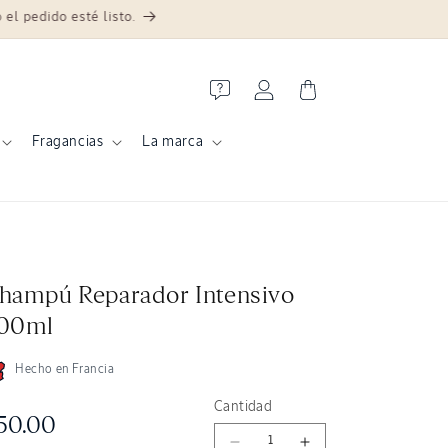
 pedido esté listo.
Iniciar sesión
Carrito
Fragancias
La marca
hampú Reparador Intensivo
00ml
Hecho en Francia
Cantidad
recio habitual
50.00