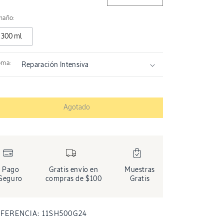
Reducir cantidad para Cha
Aumentar cantidad
maño:
300 ml
oma:
Agotado
Pago
Gratis envío en
Muestras
Seguro
compras de $100
Gratis
SKU:
FERENCIA:
11SH500G24
mento multimedia 7 en una ventana modal