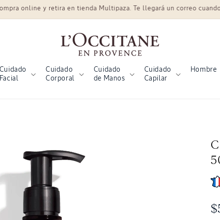
a online y retira en tienda Multipaza. Te llegará un correo cuando el
Cuidado
Cuidado
Cuidado
Cuidado
Hombre
Facial
Corporal
de Manos
Capilar
C
5
P
$