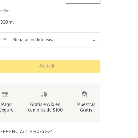
Reducir cantidad para Cham
Aumentar cantidad
maño:
300 ml
oma:
Agotado
Pago
Gratis envío en
Muestras
Seguro
compras de $100
Gratis
SKU:
FERENCIA:
11SH075G24
mento multimedia 7 en una ventana modal