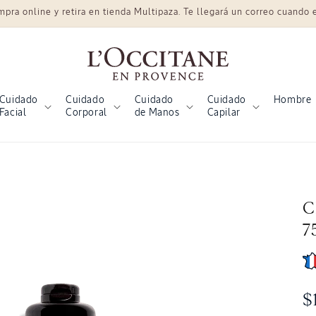
a online y retira en tienda Multipaza. Te llegará un correo cuando el
Cuidado
Cuidado
Cuidado
Cuidado
Hombre
Facial
Corporal
de Manos
Capilar
C
7
P
$