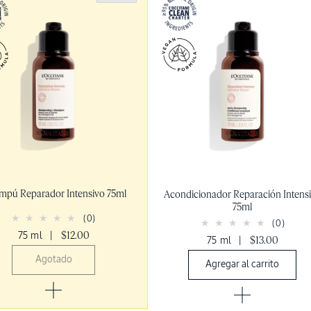
pú Reparador Intensivo 75ml
Acondicionador Reparación Intens
75ml
(0)
(0)
75 ml
|
$12.00
75 ml
|
$13.00
Agotado
Agregar al carrito