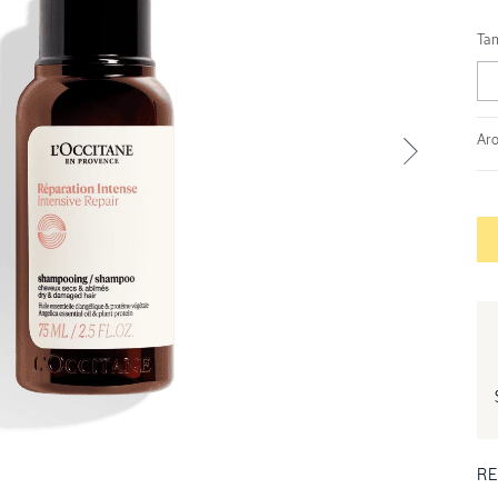
Ta
Ar
RE
ventana modal
Abrir ele