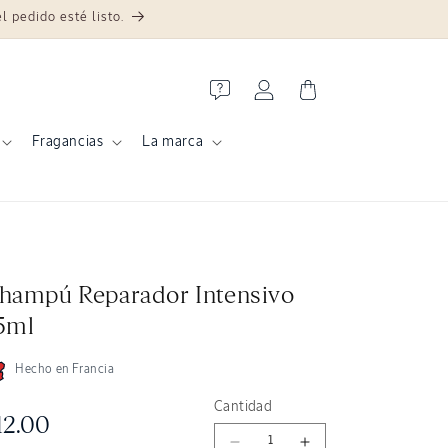
 pedido esté listo.
Iniciar sesión
Carrito
Fragancias
La marca
hampú Reparador Intensivo
5ml
Hecho en Francia
Cantidad
recio habitual
12.00