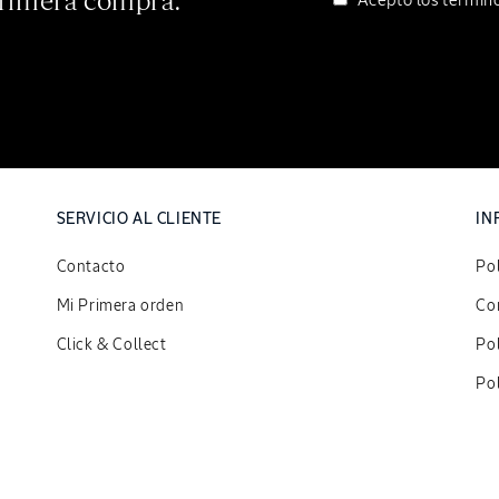
primera compra.
Acepto los
término
SERVICIO AL CLIENTE
IN
Contacto
Pol
Mi Primera orden
Con
Click & Collect
Po
Pol